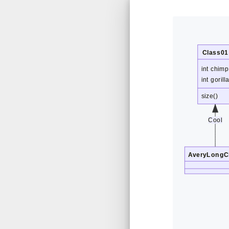
Class01
int chimp
int gorill
size()
Cool
AveryLongC