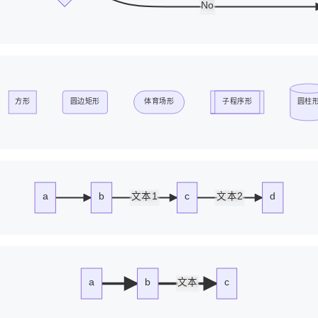
No
方形
圆边矩形
体育场形
子程序形
圆柱
a
b
文本1
c
文本2
d
a
b
文本
c