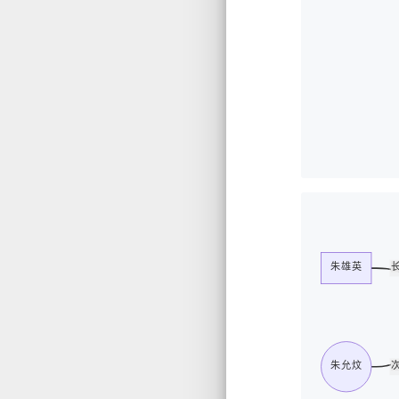
朱雄英
朱允炆