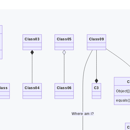
Class03
Class05
Class09
a
C
lass
Class04
Class06
C3
Object[
equals(
Where am i?
C