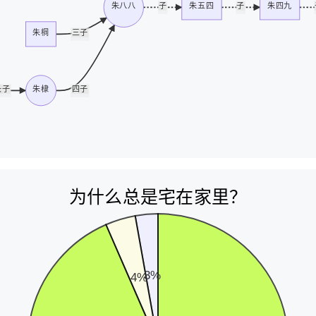
朱八八
子
朱五四
子
朱四九
朱棡
三子
长子
朱棣
四子
为什么总是宅在家里？
3%
4%