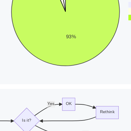
93%
Yes
OK
Rethink
Is it?