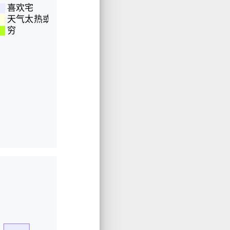
喜欢宅
天气太热或太冷
穷