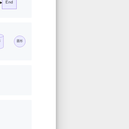
End
形
圆形