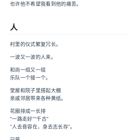
也许他不希望我看到他的痛苦。
人
村里的仪式繁复冗长。
一波又一波的人来。
和尚一组又一组
乐队一个接一个。
堂屋和院子里搭起大棚
亲戚邻居带来各种黄纸。
花圈排成一长排
“一路走好”“千古”
“人去音容在，身去志长存”。
只是