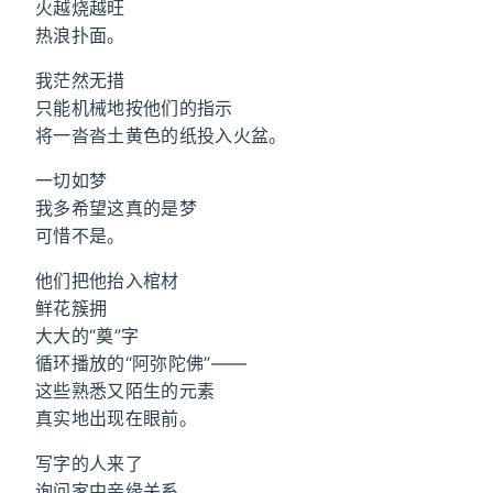
火越烧越旺
热浪扑面。
我茫然无措
只能机械地按他们的指示
将一沓沓土黄色的纸投入火盆。
一切如梦
我多希望这真的是梦
可惜不是。
他们把他抬入棺材
鲜花簇拥
大大的“奠”字
循环播放的“阿弥陀佛”——
这些熟悉又陌生的元素
真实地出现在眼前。
写字的人来了
询问家中亲缘关系