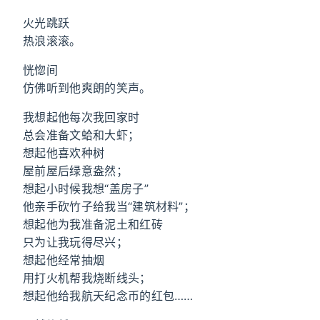
火光跳跃
热浪滚滚。
恍惚间
仿佛听到他爽朗的笑声。
我想起他每次我回家时
总会准备文蛤和大虾；
想起他喜欢种树
屋前屋后绿意盎然；
想起小时候我想“盖房子”
他亲手砍竹子给我当“建筑材料”；
想起他为我准备泥土和红砖
只为让我玩得尽兴；
想起他经常抽烟
用打火机帮我烧断线头；
想起他给我航天纪念币的红包……