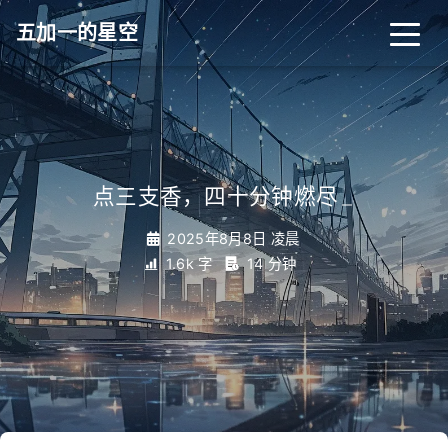
五加一的星空
点三支香，四十分钟燃尽
_
2025年8月8日 凌晨
1.6k 字
14 分钟