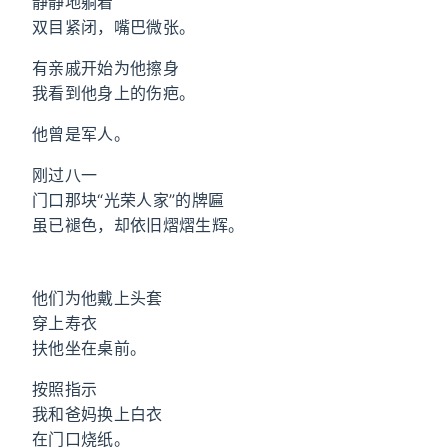
静静地躺着
双目紧闭，嘴巴微张。
有亲戚开始为他擦身
我看到他身上的伤疤。
他曾是军人。
刚过八一
门口那块“光荣人家”的牌匾
虽已褪色，却依旧熠熠生辉。
他们为他戴上头套
穿上寿衣
扶他坐在桌前。
按照指示
我和爸妈换上白衣
在门口烧纸。