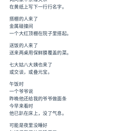
在黄纸上写下一行行名字。
搭棚的人来了
金属碰撞间
一个大红顶棚在院子里搭起。
送饭的人来了
送来两桌用保鲜膜覆盖的菜。
七大姑八大姨也来了
或交谈，或叠元宝。
午饭时
一个爷爷说
昨晚他还给我的爷爷做面条
今早来看时
他已趴在床上，没了气息。
可能是夜里没睡好